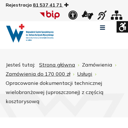
Rejestracja
81 537 41 71
US
Widok
Widok
Wysoki
Wysoki
Wysoki
standardowy
nocny
kontrast
kontrast
kontrast
tryb
tryb
tryb
Pomniejszony
Powiększony
Zwiększ
Standarowy
czarno
czarno
żółto
rozmiar
rozmiar
odstępy
rozmiar
-
-
-
czcionki
czcionki
pomiędzy
czcionki
biały
żółty
czarny
Zamkni
literami
Jesteś tutaj:
Strona główna
Zamówienia
ustawi
Zamówienia do 170 000 zł
Usługi
WCAG
Opracowanie dokumentacji technicznej
wielobranżowej (uproszczonej) z częścią
kosztorysową