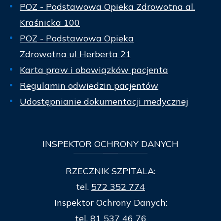
POZ - Podstawowa Opieka Zdrowotna al.
Kraśnicka 100
POZ - Podstawowa Opieka
Zdrowotna ul Herberta 21
Karta praw i obowiązków pacjenta
Regulamin odwiedzin pacjentów
Udostępnianie dokumentacji medycznej
INSPEKTOR
OCHRONY DANYCH
RZECZNIK SZPITALA:
tel.
572 352 774
Inspektor Ochrony Danych:
tel.
81 537 46 76