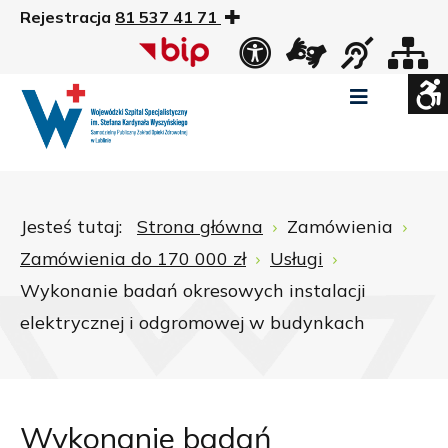
Rejestracja
81 537 41 71
US
Widok
Widok
Wysoki
Wysoki
Wysoki
standardowy
nocny
kontrast
kontrast
kontrast
tryb
tryb
tryb
Pomniejszony
Powiększony
Zwiększ
Standarowy
czarno
czarno
żółto
rozmiar
rozmiar
odstępy
rozmiar
-
-
-
czcionki
czcionki
pomiędzy
czcionki
biały
żółty
czarny
Zamkni
literami
Jesteś tutaj:
Strona główna
Zamówienia
ustawi
Zamówienia do 170 000 zł
Usługi
WCAG
Wykonanie badań okresowych instalacji
elektrycznej i odgromowej w budynkach
Wykonanie badań