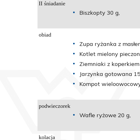
II śniadanie
Biszkopty 30 g,
obiad
Zupa ryżanka z masłe
Kotlet mielony pieczon
Ziemniaki z koperkiem
Jarzynka gotowana 15
Kompot wieloowocowy 
podwieczorek
Wafle ryżowe 20 g,
kolacja