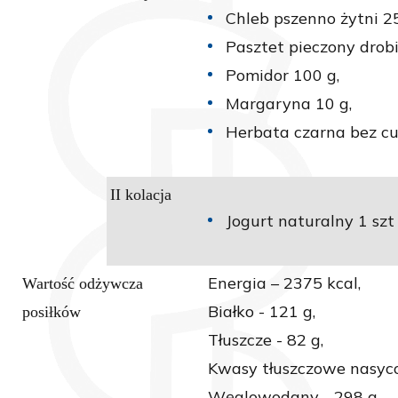
Chleb pszenno żytni 25
Pasztet pieczony drob
Pomidor 100 g,
Margaryna 10 g,
Herbata czarna bez cu
II kolacja
Jogurt naturalny 1 sz
Energia – 2375 kcal,
Wartość odżywcza
Białko - 121 g,
posiłków
Tłuszcze - 82 g,
Kwasy tłuszczowe nasyco
Węglowodany - 298 g,