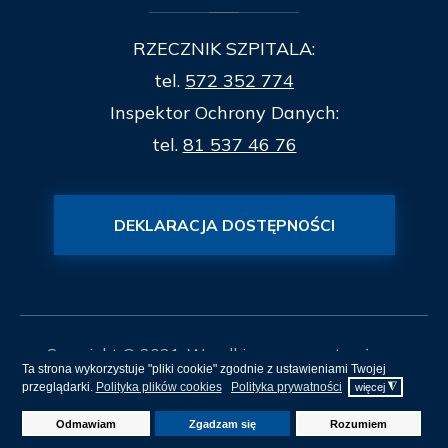
RZECZNIK SZPITALA:
tel.
572 352 774
Inspektor Ochrony Danych:
tel.
81 537 46 76
DEKLARACJA DOSTĘPNOŚCI
Copyright © 2021. Wszelkie prawa zastrzeżone.
Ta strona wykorzystuje "pliki cookie" zgodnie z ustawieniami Twojej
przeglądarki.
Polityka plików cookies
Polityka prywatności
◮
więcej
Mapa Strony
Projekt i realizacja
itee.pl
Odmawiam
Zgadzam się
Rozumiem