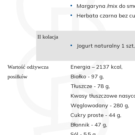
Margaryna /mix do sm
Herbata czarna bez cu
II kolacja
Jogurt naturalny 1 szt,
Energia – 2137 kcal,
Wartość odżywcza
Białko - 97 g,
posiłków
Tłuszcze - 78 g,
Kwasy tłuszczowe nasyco
Węglowodany - 280 g,
Cukry proste - 44 g,
Błonnik - 47 g,
Sól - 5,5 g,