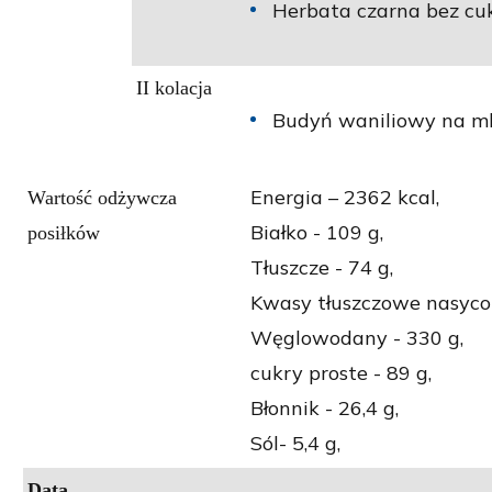
Herbata czarna bez cuk
II kolacja
Budyń waniliowy na mle
Energia – 2362 kcal,
Wartość odżywcza
Białko - 109 g,
posiłków
Tłuszcze - 74 g,
Kwasy tłuszczowe nasycon
Węglowodany - 330 g,
cukry proste - 89 g,
Błonnik - 26,4 g,
Sól- 5,4 g,
Data