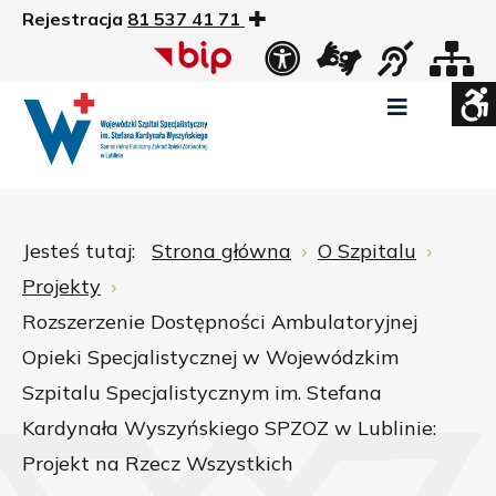
Rejestracja
81 537 41 71
US
Widok
Widok
Wysoki
Wysoki
Wysoki
standardowy
nocny
kontrast
kontrast
kontrast
tryb
tryb
tryb
Pomniejszony
Powiększony
Zwiększ
Standarowy
czarno
czarno
żółto
rozmiar
rozmiar
odstępy
rozmiar
-
-
-
czcionki
czcionki
pomiędzy
czcionki
biały
żółty
czarny
Zamkni
literami
Jesteś tutaj:
Strona główna
O Szpitalu
ustawi
Projekty
WCAG
Rozszerzenie Dostępności Ambulatoryjnej
Opieki Specjalistycznej w Wojewódzkim
Szpitalu Specjalistycznym im. Stefana
Kardynała Wyszyńskiego SPZOZ w Lublinie:
Projekt na Rzecz Wszystkich