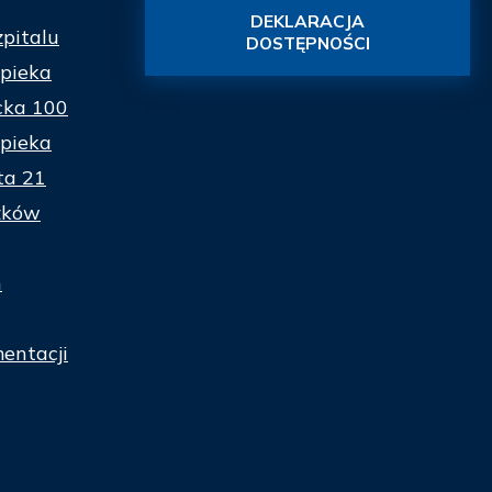
DEKLARACJA
zpitalu
DOSTĘPNOŚCI
pieka
cka 100
pieka
ta 21
zków
n
entacji