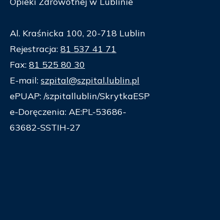
Opieki Zdrowotnej w Lublinie
Al. Kraśnicka 100, 20-718 Lublin
Rejestracja:
81 537 41 71
Fax:
81 525 80 30
E-mail:
szpital@szpital.lublin.pl
ePUAP: /szpitallublin/SkrytkaESP
e-Doręczenia: AE:PL-53686-
63682-SSTIH-27