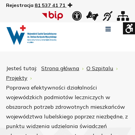
Rejestracja
81 537 41 71
US
Widok
Widok
Wysoki
Wysoki
Wysoki
standardowy
nocny
kontrast
kontrast
kontrast
tryb
tryb
tryb
Pomniejszony
Powiększony
Zwiększ
Standarowy
czarno
czarno
żółto
rozmiar
rozmiar
odstępy
rozmiar
-
-
-
czcionki
czcionki
pomiędzy
czcionki
biały
żółty
czarny
Zamkni
literami
Jesteś tutaj:
Strona główna
O Szpitalu
ustawi
Projekty
WCAG
Poprawa efektywności działalności
wojewódzkich podmiotów leczniczych w
obszarach potrzeb zdrowotnych mieszkańców
województwa lubelskiego poprzez niezbędne, z
punktu widzenia udzielania świadczeń