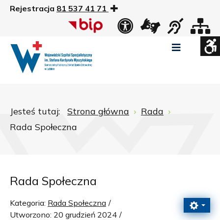
Rejestracja
81 537 41 71
US
Widok
Widok
Wysoki
Wysoki
Wysoki
standardowy
nocny
kontrast
kontrast
kontrast
tryb
tryb
tryb
Pomniejszony
Powiększony
Zwiększ
Standarowy
czarno
czarno
żółto
rozmiar
rozmiar
odstępy
rozmiar
-
-
-
czcionki
czcionki
pomiędzy
czcionki
biały
żółty
czarny
Zamkni
literami
Jesteś tutaj:
Strona główna
Rada
ustawi
Rada Społeczna
WCAG
Rada Społeczna
Kategoria:
Rada Społeczna
Utworzono: 20 grudzień 2024