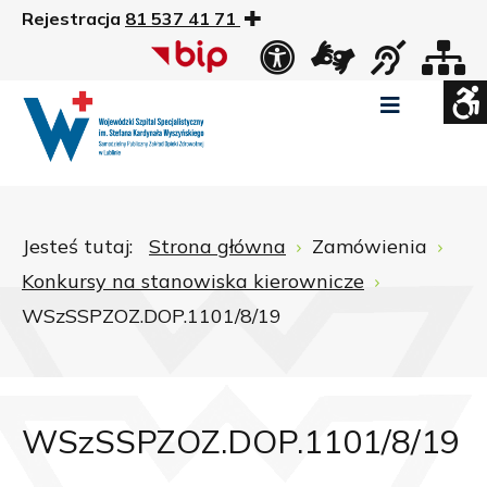
Rejestracja
81 537 41 71
US
Widok
Widok
Wysoki
Wysoki
Wysoki
standardowy
nocny
kontrast
kontrast
kontrast
tryb
tryb
tryb
Pomniejszony
Powiększony
Zwiększ
Standarowy
czarno
czarno
żółto
rozmiar
rozmiar
odstępy
rozmiar
-
-
-
czcionki
czcionki
pomiędzy
czcionki
biały
żółty
czarny
Zamkni
literami
Jesteś tutaj:
Strona główna
Zamówienia
ustawi
Konkursy na stanowiska kierownicze
WCAG
WSzSSPZOZ.DOP.1101/8/19
WSzSSPZOZ.DOP.1101/8/19