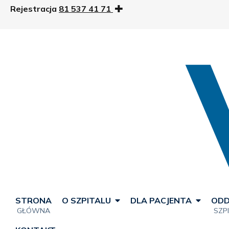
Rejestracja
81 537 41 71
STRONA
O SZPITALU
DLA PACJENTA
ODD
GŁÓWNA
SZP