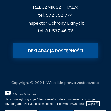
RZECZNIK SZPITALA:
tel.
572 352 774
Inspektor Ochrony Danych:
tel.
81 537 46 76
DEKLARACJA DOSTĘPNOŚCI
Copyright © 2021. Wszelkie prawa zastrzeżone.
Mapa Strony
Projekt i realizacja
itee.pl
Ta strona wykorzystuje "pliki cookie" zgodnie z ustawieniami Twojej
przeglądarki.
Polityka plików cookies
Polityka prywatności
◮
więcej