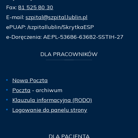
Fax:
81 525 80 30
E-mail:
szpital@szpital.lublin.pl
ePUAP: /szpitallublin/SkrytkaESP
e-Doręczenia: AE:PL-53686-63682-SSTIH-27
DLA
PRACOWNIKÓW
Nowa Poczta
Poczta
- archiwum
Klauzula informacyjna (RODO)
Logowanie do panelu strony
DLA
PACJENTA