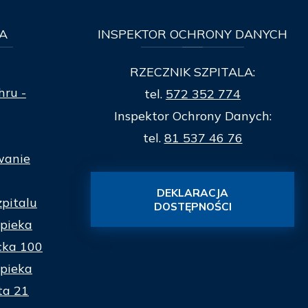
A
INSPEKTOR
OCHRONY DANYCH
RZECZNIK SZPITALA:
hru -
tel.
572 352 774
Inspektor Ochrony Danych:
tel.
81 537 46 76
wanie
DEKLARACJA
zpitalu
DOSTĘPNOŚCI
pieka
cka 100
pieka
ta 21