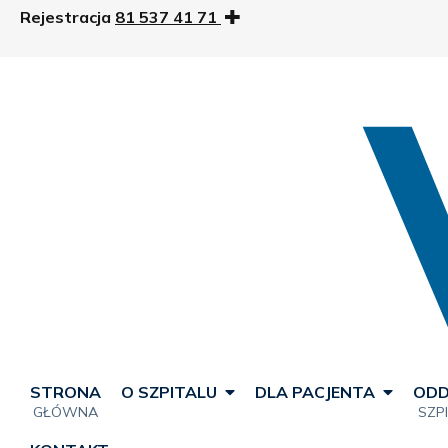
Rejestracja
81 537 41 71
STRONA
O SZPITALU
DLA PACJENTA
ODD
GŁÓWNA
SZP