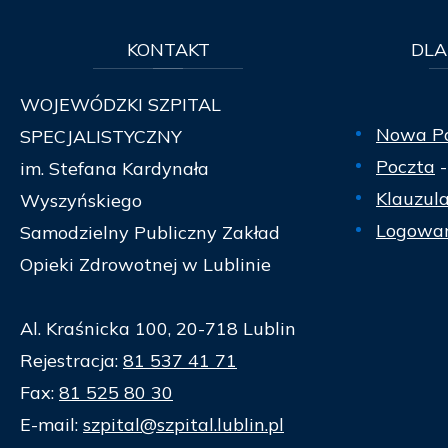
KONTAKT
DLA
WOJEWÓDZKI SZPITAL
Nowa P
SPECJALISTYCZNY
Poczta
-
im. Stefana Kardynała
Klauzul
Wyszyńskiego
Logowan
Samodzielny Publiczny Zakład
Opieki Zdrowotnej w Lublinie
Al. Kraśnicka 100, 20-718 Lublin
Rejestracja:
81 537 41 71
Fax:
81 525 80 30
E-mail:
szpital@szpital.lublin.pl