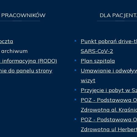
PRACOWNIKÓW
DLA
PACJENT
oczta
Punkt pobrań drive-t
 archiwum
SARS-CoV-2
a informacyjna (RODO)
Plan szpitala
ie do panelu strony
Umawianie i odwoły
wizyt
Przyjęcie i pobyt w S
POZ - Podstawowa O
Zdrowotna al. Kraśni
POZ - Podstawowa O
Zdrowotna ul Herber