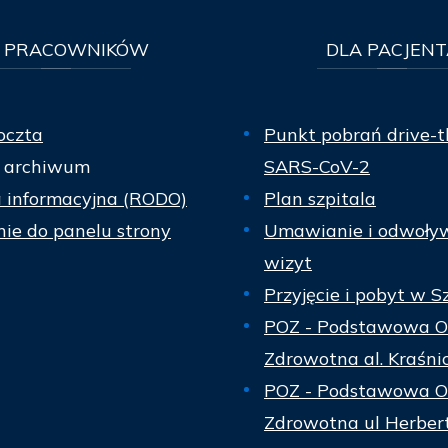
PRACOWNIKÓW
DLA
PACJENT
oczta
Punkt pobrań drive-t
 archiwum
SARS-CoV-2
a informacyjna (RODO)
Plan szpitala
ie do panelu strony
Umawianie i odwoły
wizyt
Przyjęcie i pobyt w S
POZ - Podstawowa O
Zdrowotna al. Kraśni
POZ - Podstawowa O
Zdrowotna ul Herber