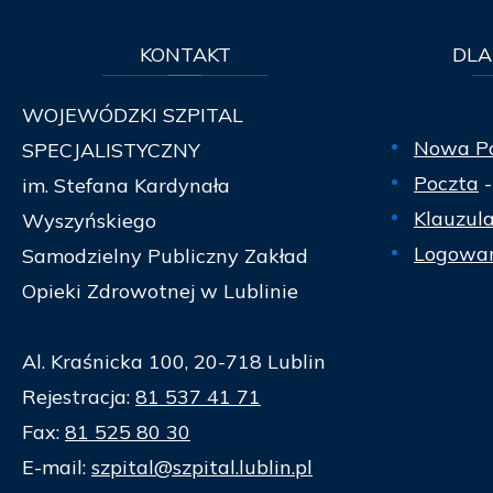
KONTAKT
DLA
WOJEWÓDZKI SZPITAL
Nowa P
SPECJALISTYCZNY
Poczta
-
im. Stefana Kardynała
Klauzul
Wyszyńskiego
Logowan
Samodzielny Publiczny Zakład
Opieki Zdrowotnej w Lublinie
Al. Kraśnicka 100, 20-718 Lublin
Rejestracja:
81 537 41 71
Fax:
81 525 80 30
E-mail:
szpital@szpital.lublin.pl