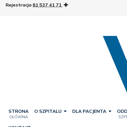
Rejestracja
81 537 41 71
STRONA
O SZPITALU
DLA PACJENTA
ODD
GŁÓWNA
SZP