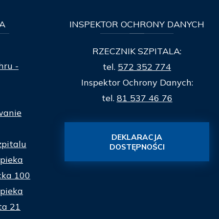
A
INSPEKTOR
OCHRONY DANYCH
RZECZNIK SZPITALA:
hru -
tel.
572 352 774
Inspektor Ochrony Danych:
tel.
81 537 46 76
wanie
DEKLARACJA
zpitalu
DOSTĘPNOŚCI
pieka
cka 100
pieka
ta 21