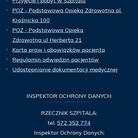
Przyjęcie i pobyt w Szpitalu
POZ - Podstawowa Opieka Zdrowotna al.
Kraśnicka 100
POZ - Podstawowa Opieka
Zdrowotna ul Herberta 21
Karta praw i obowiązków pacjenta
Regulamin odwiedzin pacjentów
Udostępnianie dokumentacji medycznej
INSPEKTOR
OCHRONY DANYCH
RZECZNIK SZPITALA:
tel.
572 352 774
Inspektor Ochrony Danych: