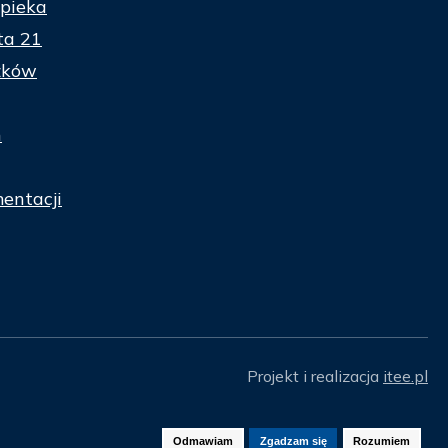
pieka
ta 21
zków
n
entacji
Projekt i realizacja
itee.pl
Odmawiam
Zgadzam się
Rozumiem