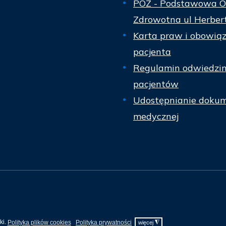
POZ - Podstawowa O
Zdrowotna ul Herber
Karta praw i obowią
pacjenta
Regulamin odwiedzi
pacjentów
Udostępnianie dokum
medycznej
ki.
Polityka plików cookies
Polityka prywatności
◮
więcej