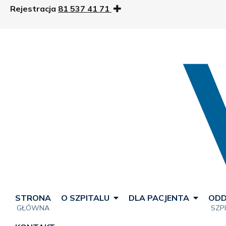
Rejestracja
81 537 41 71
STRONA
O SZPITALU
DLA PACJENTA
ODD
GŁÓWNA
SZP