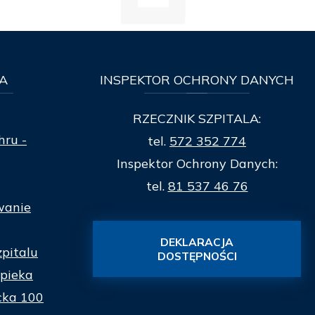
A
INSPEKTOR
OCHRONY DANYCH
RZECZNIK SZPITALA:
hru -
tel.
572 352 774
Inspektor Ochrony Danych:
tel.
81 537 46 76
wanie
DEKLARACJA
zpitalu
DOSTĘPNOŚCI
pieka
cka 100