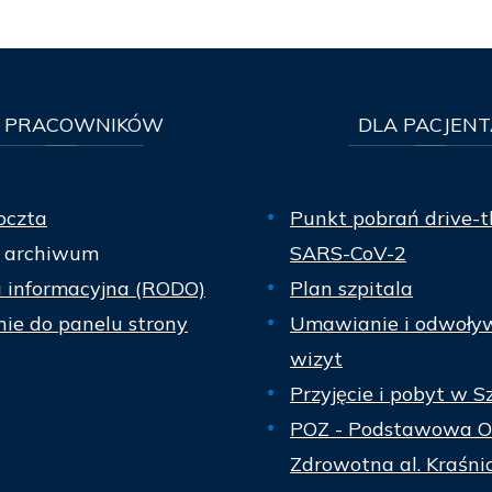
PRACOWNIKÓW
DLA
PACJENT
oczta
Punkt pobrań drive-t
 archiwum
SARS-CoV-2
a informacyjna (RODO)
Plan szpitala
ie do panelu strony
Umawianie i odwoły
wizyt
Przyjęcie i pobyt w S
POZ - Podstawowa O
Zdrowotna al. Kraśni