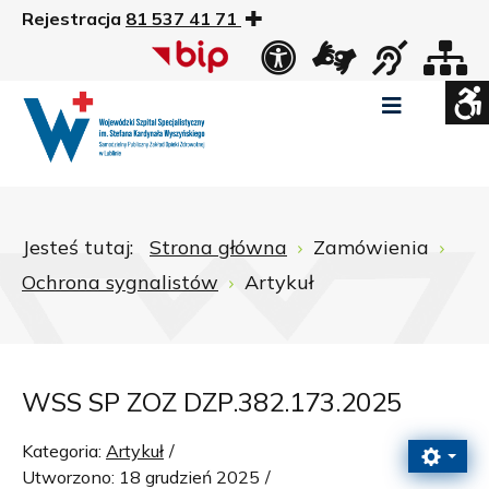
Rejestracja
81 537 41 71
US
Widok
Widok
Wysoki
Wysoki
Wysoki
standardowy
nocny
kontrast
kontrast
kontrast
tryb
tryb
tryb
Pomniejszony
Powiększony
Zwiększ
Standarowy
czarno
czarno
żółto
rozmiar
rozmiar
odstępy
rozmiar
-
-
-
czcionki
czcionki
pomiędzy
czcionki
biały
żółty
czarny
Zamkni
literami
Jesteś tutaj:
Strona główna
Zamówienia
ustawi
Ochrona sygnalistów
Artykuł
WCAG
WSS SP ZOZ DZP.382.173.2025
Kategoria:
Artykuł
Utworzono: 18 grudzień 2025