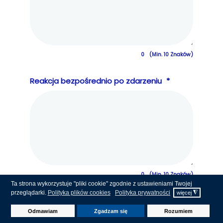
0
(Min. 10 Znaków)
Reakcja bezpośrednio po zdarzeniu
*
0
(Min. 10 Znaków)
Ta strona wykorzystuje "pliki cookie" zgodnie z ustawieniami Twojej
przeglądarki.
Polityka plików cookies
Polityka prywatności
◮
więcej
Krótki opis zdarzenia
*
Odmawiam
Zgadzam się
Rozumiem