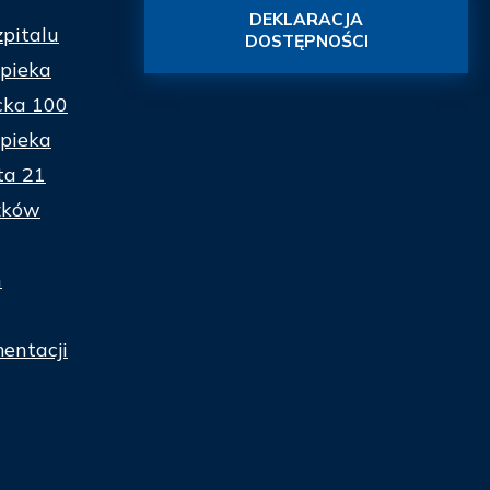
DEKLARACJA
zpitalu
DOSTĘPNOŚCI
pieka
cka 100
pieka
ta 21
zków
n
entacji