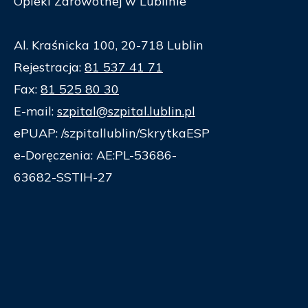
Opieki Zdrowotnej w Lublinie
Al. Kraśnicka 100, 20-718 Lublin
Rejestracja:
81 537 41 71
Fax:
81 525 80 30
E-mail:
szpital@szpital.lublin.pl
ePUAP: /szpitallublin/SkrytkaESP
e-Doręczenia: AE:PL-53686-
63682-SSTIH-27