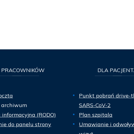
PRACOWNIKÓW
DLA
PACJENT
oczta
Punkt pobrań drive-t
 archiwum
SARS-CoV-2
a informacyjna (RODO)
Plan szpitala
ie do panelu strony
Umawianie i odwoły
wizyt