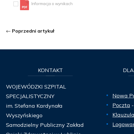
Informacja o wynikach
Poprzedni artykuł
KONTAKT
DLA
WOJEWÓDZKI SZPITAL
Nowa P
SPECJALISTYCZNY
Poczta
-
im. Stefana Kardynała
Klauzul
Wyszyńskiego
Logowan
Samodzielny Publiczny Zakład