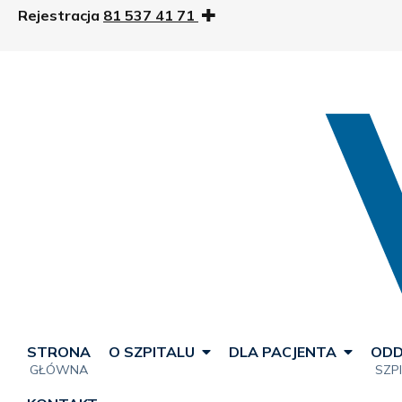
Rejestracja
81 537 41 71
STRONA
O SZPITALU
DLA PACJENTA
ODD
GŁÓWNA
SZP