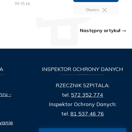
99.35 kb
Otwórz
Następny artykuł
A
INSPEKTOR
OCHRONY DANYCH
RZECZNIK SZPITALA:
hru -
tel.
572 352 774
Inspektor Ochrony Danych:
tel.
81 537 46 76
wanie