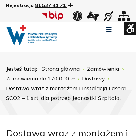
Rejestracja
81 537 41 71
US
Widok
Widok
Wysoki
Wysoki
Wysoki
standardowy
nocny
kontrast
kontrast
kontrast
tryb
tryb
tryb
Pomniejszony
Powiększony
Zwiększ
Standarowy
czarno
czarno
żółto
rozmiar
rozmiar
odstępy
rozmiar
-
-
-
czcionki
czcionki
pomiędzy
czcionki
biały
żółty
czarny
Zamkni
literami
Jesteś tutaj:
Strona główna
Zamówienia
ustawi
Zamówienia do 170 000 zł
Dostawy
WCAG
Dostawa wraz z montażem i instalacją Lasera
SCO2 – 1 szt. dla potrzeb Jednostki Szpitala.
Dostawa wraz z montażem i