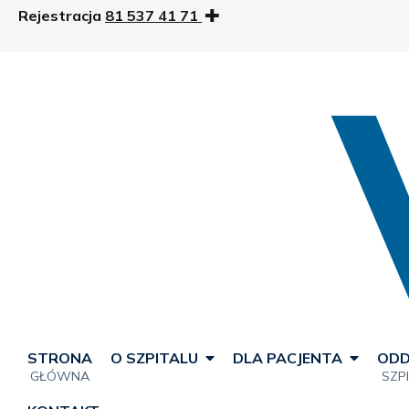
Rejestracja
81 537 41 71
STRONA
O SZPITALU
DLA PACJENTA
ODD
GŁÓWNA
SZP