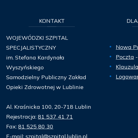
KONTAKT
DLA
WOJEWÓDZKI SZPITAL
Nowa P
SPECJALISTYCZNY
Poczta
-
im. Stefana Kardynała
Klauzul
Wyszyńskiego
Logowan
Samodzielny Publiczny Zakład
Opieki Zdrowotnej w Lublinie
Al. Kraśnicka 100, 20-718 Lublin
Rejestracja:
81 537 41 71
Fax:
81 525 80 30
E-mail:
szpital@szpital.lublin.pl