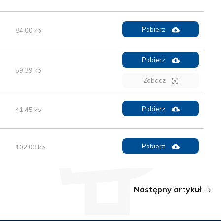
Pobierz
84.00 kb
Pobierz
59.39 kb
Zobacz
Pobierz
41.45 kb
Pobierz
102.03 kb
Następny artykuł