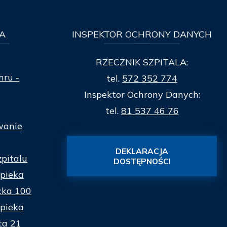
A
INSPEKTOR
OCHRONY DANYCH
RZECZNIK SZPITALA:
hru -
tel.
572 352 774
Inspektor Ochrony Danych:
tel.
81 537 46 76
wanie
DEKLARACJA
zpitalu
DOSTĘPNOŚCI
pieka
cka 100
pieka
ta 21