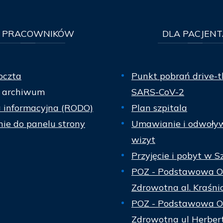
PRACOWNIKÓW
DLA
PACJENT
oczta
Punkt pobrań drive-t
 archiwum
SARS-CoV-2
a informacyjna (RODO)
Plan szpitala
ie do panelu strony
Umawianie i odwoły
wizyt
Przyjęcie i pobyt w S
POZ - Podstawowa O
Zdrowotna al. Kraśni
POZ - Podstawowa O
Zdrowotna ul Herber