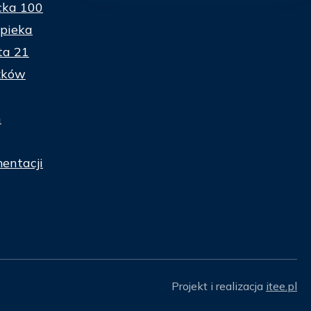
cka 100
pieka
ta 21
zków
n
entacji
Projekt i realizacja
itee.pl