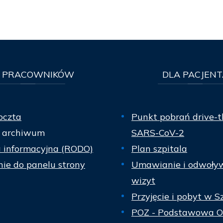
PRACOWNIKÓW
DLA
PACJENT
oczta
Punkt pobrań drive-t
 archiwum
SARS-CoV-2
a informacyjna (RODO)
Plan szpitala
ie do panelu strony
Umawianie i odwoły
wizyt
Przyjęcie i pobyt w S
POZ - Podstawowa O