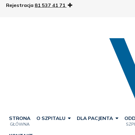
Rejestracja
81 537 41 71
STRONA
O SZPITALU
DLA PACJENTA
ODD
GŁÓWNA
SZP