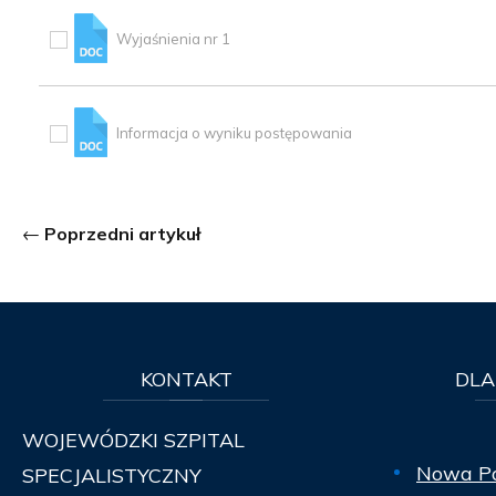
Wyjaśnienia nr 1
Informacja o wyniku postępowania
Poprzedni artykuł
KONTAKT
DLA
WOJEWÓDZKI SZPITAL
Nowa P
SPECJALISTYCZNY