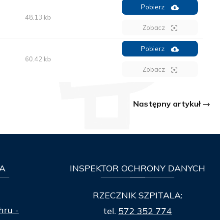
Pobierz
48.13 kb
Zobacz
Pobierz
60.42 kb
Zobacz
Następny artykuł
A
INSPEKTOR
OCHRONY DANYCH
RZECZNIK SZPITALA:
hru -
tel.
572 352 774