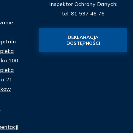
Inspektor Ochrony Danych:
tel.
81 537 46 76
wanie
DEKLARACJA
zpitalu
DOSTĘPNOŚCI
pieka
cka 100
pieka
ta 21
zków
n
entacji