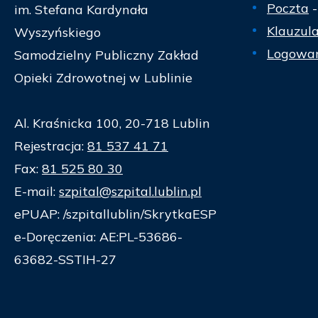
Poczta
-
im. Stefana Kardynała
Klauzul
Wyszyńskiego
Logowan
Samodzielny Publiczny Zakład
Opieki Zdrowotnej w Lublinie
Al. Kraśnicka 100, 20-718 Lublin
Rejestracja:
81 537 41 71
Fax:
81 525 80 30
E-mail:
szpital@szpital.lublin.pl
ePUAP: /szpitallublin/SkrytkaESP
e-Doręczenia: AE:PL-53686-
63682-SSTIH-27