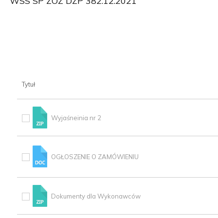
WSS SP ZOZ DZP 382.12.2021
Tytuł
Wyjaśneinia nr 2
OGŁOSZENIE O ZAMÓWIENIU
Dokumenty dla Wykonawców