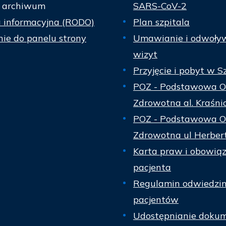
 archiwum
SARS-CoV-2
a informacyjna (RODO)
Plan szpitala
ie do panelu strony
Umawianie i odwoły
wizyt
Przyjęcie i pobyt w S
POZ - Podstawowa O
Zdrowotna al. Kraśni
POZ - Podstawowa O
Zdrowotna ul Herber
Karta praw i obowią
pacjenta
Regulamin odwiedzi
pacjentów
Udostępnianie dokum