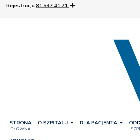
Rejestracja
81 537 41 71
STRONA
O SZPITALU
DLA PACJENTA
ODD
GŁÓWNA
SZP