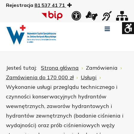
Rejestracja
81 537 41 71
US
Widok
Widok
Wysoki
Wysoki
Wysoki
standardowy
nocny
kontrast
kontrast
kontrast
tryb
tryb
tryb
Pomniejszony
Powiększony
Zwiększ
Standarowy
czarno
czarno
żółto
rozmiar
rozmiar
odstępy
rozmiar
-
-
-
czcionki
czcionki
pomiędzy
czcionki
biały
żółty
czarny
Zamkni
literami
Jesteś tutaj:
Strona główna
Zamówienia
ustawi
Zamówienia do 170 000 zł
Usługi
WCAG
Wykonanie usługi przeglądu technicznego i
czynności konserwacyjnych hydrantów
wewnętrznych, zaworów hydrantowych i
hydrantów zewnętrznych (badanie ciśnienia i
wydajności) oraz prób ciśnieniowych węży