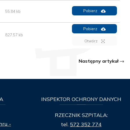
Pobierz
55.84 kb
Pobierz
827.57 kb
Otwórz
Następny artykuł
A
INSPEKTOR
OCHRONY DANYCH
RZECZNIK SZPITALA:
hru -
tel.
572 352 774