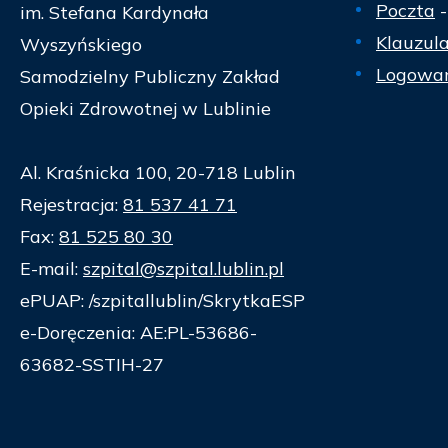
Poczta
-
im. Stefana Kardynała
Klauzul
Wyszyńskiego
Logowan
Samodzielny Publiczny Zakład
Opieki Zdrowotnej w Lublinie
Al. Kraśnicka 100, 20-718 Lublin
Rejestracja:
81 537 41 71
Fax:
81 525 80 30
E-mail:
szpital@szpital.lublin.pl
ePUAP: /szpitallublin/SkrytkaESP
e-Doręczenia: AE:PL-53686-
63682-SSTIH-27