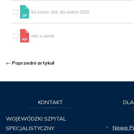
tel. komór. dok. dla wykon 2020
info. o wynik
Poprzedni artykuł
KONTAKT
DLA
WOJEWÓDZKI SZPITAL
Nowa P
SPECJALISTYCZNY