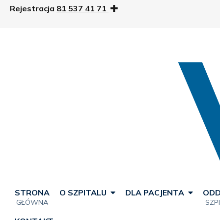
Rejestracja
81 537 41 71
STRONA
O SZPITALU
DLA PACJENTA
ODD
GŁÓWNA
SZP