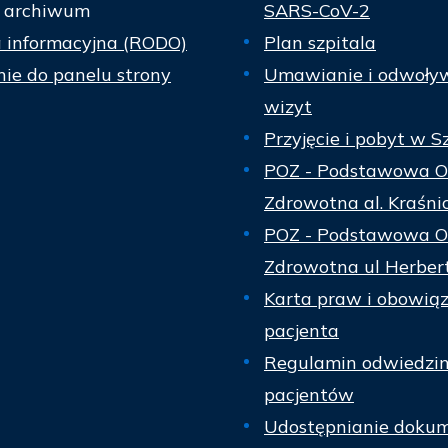
 archiwum
SARS-CoV-2
a informacyjna (RODO)
Plan szpitala
ie do panelu strony
Umawianie i odwoły
wizyt
Przyjęcie i pobyt w S
POZ - Podstawowa O
Zdrowotna al. Kraśni
POZ - Podstawowa O
Zdrowotna ul Herber
Karta praw i obowią
pacjenta
Regulamin odwiedzi
pacjentów
Udostępnianie dokum