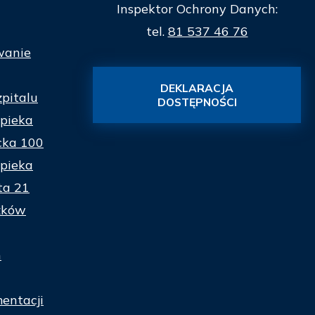
Inspektor Ochrony Danych:
tel.
81 537 46 76
wanie
DEKLARACJA
zpitalu
DOSTĘPNOŚCI
pieka
cka 100
pieka
ta 21
zków
n
entacji