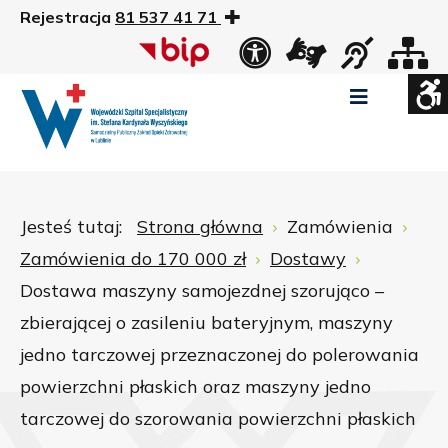
Rejestracja
81 537 41 71
US
Widok
Widok
Wysoki
Wysoki
Wysoki
standardowy
nocny
kontrast
kontrast
kontrast
tryb
tryb
tryb
Pomniejszony
Powiększony
Zwiększ
Standarowy
czarno
czarno
żółto
rozmiar
rozmiar
odstępy
rozmiar
-
-
-
czcionki
czcionki
pomiędzy
czcionki
biały
żółty
czarny
Zamkni
literami
Jesteś tutaj:
Strona główna
Zamówienia
ustawi
Zamówienia do 170 000 zł
Dostawy
WCAG
Dostawa maszyny samojezdnej szorująco –
zbierającej o zasileniu bateryjnym, maszyny
jedno tarczowej przeznaczonej do polerowania
powierzchni płaskich oraz maszyny jedno
tarczowej do szorowania powierzchni płaskich