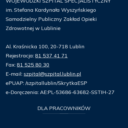
WOJEWÓDZKI SZPITAL SPECJALISTYCZNY
im. Stefana Kardynała Wyszyńskiego
Samodzielny Publiczny Zakład Opieki
Zdrowotnej w Lublinie
Al. Kraśnicka 100, 20-718 Lublin
Rejestracja:
81 537 41 71
Fax:
81 525 80 30
E-mail:
szpital@szpital.lublin.pl
ePUAP: /szpitallublin/SkrytkaESP
e-Doręczenia: AE:PL-53686-63682-SSTIH-27
DLA
PRACOWNIKÓW