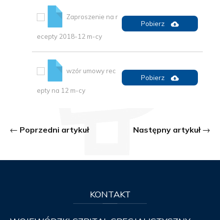
Zaproszenie na r
Pobierz
ecepty 2018-12 m-cy
wzór umowy rec
Pobierz
epty na 12 m-cy
Poprzedni artykuł
Następny artykuł
KONTAKT