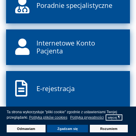
Poradnie specjalistyczne
Internetowe Konto
Pacjenta
E-rejestracja
Ta strona wykorzystuje "pliki cookie" zgodnie z ustawieniami Twojej
przeglądarki.
Polityka plików cookies
Polityka prywatności
◮
więcej
Odmawiam
Zgadzam się
Rozumiem
Ankieta satysfakcji