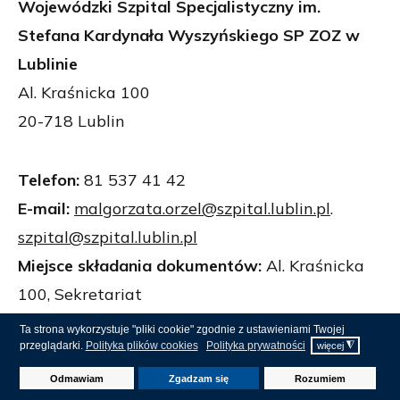
Wojewódzki Szpital Specjalistyczny im.
Stefana Kardynała Wyszyńskiego SP ZOZ w
Lublinie
Al. Kraśnicka 100
20-718 Lublin
Telefon:
81 537 41 42
E-mail:
malgorzata.orzel@szpital.lublin.pl
.
szpital@szpital.lublin.pl
Miejsce składania dokumentów:
Al. Kraśnicka
100, Sekretariat
Ta strona wykorzystuje "pliki cookie" zgodnie z ustawieniami Twojej
przeglądarki.
Polityka plików cookies
Polityka prywatności
◮
więcej
Pobierz wszystkie pliki
Odmawiam
Zgadzam się
Rozumiem