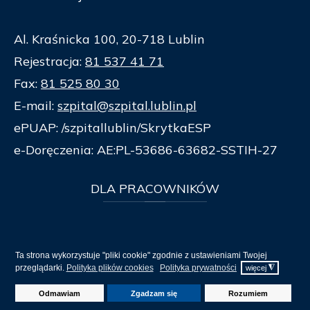
Al. Kraśnicka 100, 20-718 Lublin
Rejestracja:
81 537 41 71
Fax:
81 525 80 30
E-mail:
szpital@szpital.lublin.pl
ePUAP: /szpitallublin/SkrytkaESP
e-Doręczenia: AE:PL-53686-63682-SSTIH-27
DLA
PRACOWNIKÓW
Nowa Poczta
Ta strona wykorzystuje "pliki cookie" zgodnie z ustawieniami Twojej
Poczta
- archiwum
przeglądarki.
Polityka plików cookies
Polityka prywatności
◮
więcej
Klauzula informacyjna (RODO)
Odmawiam
Zgadzam się
Rozumiem