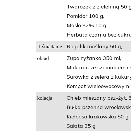
Twarożek z zieleniną 50 g
Pomidor 100 g,
Masło 82% 10 g,
Herbata czarna bez cukru
Rogalik maślany 50 g,
II śniadanie
Zupa ryżanka 350 ml,
obiad
Makaron ze szpinakiem i 
Surówka z selera z kukur
Kompot wieloowocowy nis
Chleb mieszany psz.-żyt. 5
kolacja
Bułka pszenna wrocławsk
Kiełbasa krakowska 50 g,
Sałata 35 g,