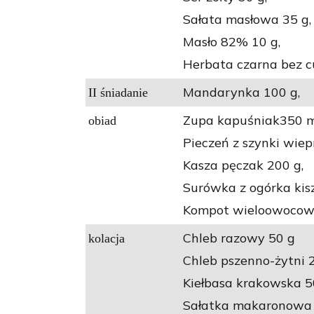
Sałata masłowa 35 g,
Masło 82% 10 g,
Herbata czarna bez c
Mandarynka 100 g,
II śniadanie
Zupa kapuśniak350 m
obiad
Pieczeń z szynki wie
Kasza pęczak 200 g,
Surówka z ogórka kisz
Kompot wieloowocowy 
Chleb razowy 50 g
kolacja
Chleb pszenno-żytni 
Kiełbasa krakowska 50
Sałatka makaronowa z