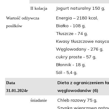
Jogurt naturalny 150 g,
II kolacja
Energia – 2180 kcal,
Wartość odżywcza
Białko - 108 g,
posiłków
Tłuszcze - 74 g,
Kwasy tłuszczowe nasycon
Węglowodany - 276 g,
cukry proste - 57 g,
Błonnik - 18 g,
Sól - 5,4 g,
Dieta z ograniczeniem ł
Data
węglowodanów (6)
31.01.2024r
Chleb razowy 75 g,
śniadanie
Szynka wieprzowa goto