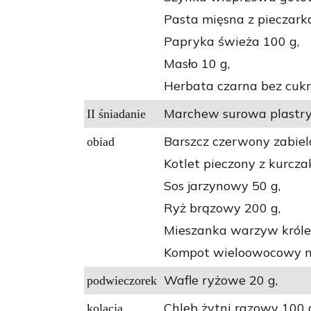
Pasta mięsna z pieczark
Papryka świeża 100 g,
Masło 10 g,
Herbata czarna bez cukr
Marchew surowa plastry
II śniadanie
Barszcz czerwony zabiel
obiad
Kotlet pieczony z kurcza
Sos jarzynowy 50 g,
Ryż brązowy 200 g,
Mieszanka warzyw króle
Kompot wieloowocowy ni
Wafle ryżowe 20 g,
podwieczorek
Chleb żytni razowy 100 
kolacja