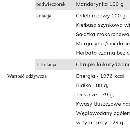
Mandarynka 100 g,
podwieczorek
Chleb razowy 100 g,
kolacja
Kiełbasa szynkowa w
Sałatka makaronowa z
Margaryna /mix do s
Herbata czarna bez c
Chrupki kukurydziane
II kolacja
Energia - 1976 kcal,
Wartość odżywcza
Białko - 88 g,
Tłuszcze - 79 g,
Kwasy tłuszczowe nas
Węglowodany ogółem 
w tym cukry - 29 g,