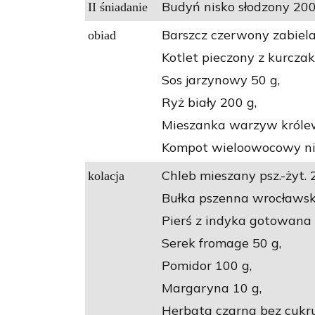
Budyń nisko słodzony 200
II śniadanie
Barszcz czerwony zabiela
obiad
Kotlet pieczony z kurczak
Sos jarzynowy 50 g,
Ryż biały 200 g,
Mieszanka warzyw króle
Kompot wieloowocowy nis
Chleb mieszany psz.-żyt. 
kolacja
Bułka pszenna wrocławsk
Pierś z indyka gotowana 
Serek fromage 50 g,
Pomidor 100 g,
Margaryna 10 g,
Herbata czarna bez cukru