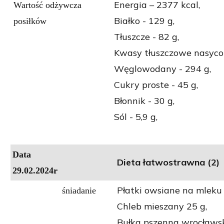
Energia – 2377 kcal,
Wartość odżywcza
Białko - 129 g,
posiłków
Tłuszcze - 82 g,
Kwasy tłuszczowe nasycon
Węglowodany - 294 g,
Cukry proste - 45 g,
Błonnik - 30 g,
Sól - 5,9 g,
Data
Dieta łatwostrawna (2)
29.02.2024r
Płatki owsiane na mleku
śniadanie
Chleb mieszany 25 g,
Bułka pszenna wrocławsk