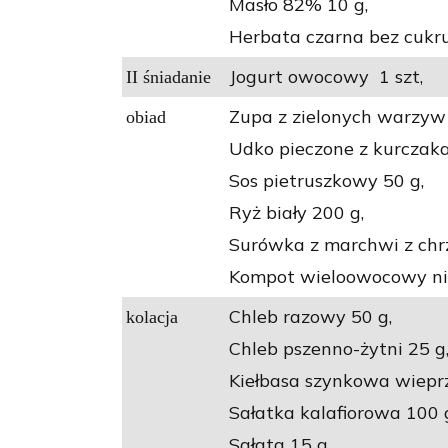
Masło 82% 10 g,
Herbata czarna bez cukru
Jogurt owocowy 1 szt,
II śniadanie
Zupa z zielonych warzyw
obiad
Udko pieczone z kurczaka
Sos pietruszkowy 50 g,
Ryż biały 200 g,
Surówka z marchwi z chr
Kompot wieloowocowy nis
Chleb razowy 50 g,
kolacja
Chleb pszenno-żytni 25 g
Kiełbasa szynkowa wiepr
Sałatka kalafiorowa 100 
Sałata 15 g,