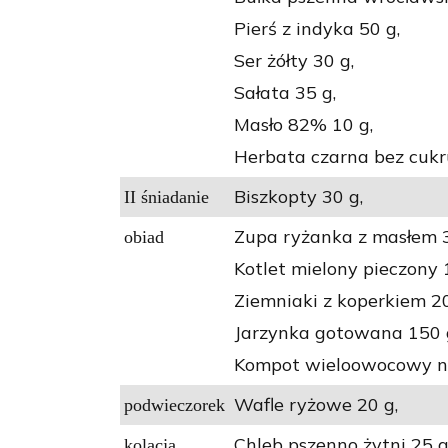
Pierś z indyka 50 g,
Ser żółty 30 g,
Sałata 35 g,
Masło 82% 10 g,
Herbata czarna bez cukr
Biszkopty 30 g,
II śniadanie
Zupa ryżanka z masłem 
obiad
Kotlet mielony pieczony 
Ziemniaki z koperkiem 20
Jarzynka gotowana 150 
Kompot wieloowocowy ni
Wafle ryżowe 20 g,
podwieczorek
Chleb pszenno żytni 25 g
kolacja