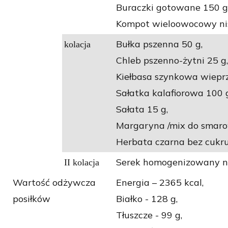
Buraczki gotowane 150 g
Kompot wieloowocowy nis
Bułka pszenna 50 g,
kolacja
Chleb pszenno-żytni 25 g,
Kiełbasa szynkowa wiepr
Sałatka kalafiorowa 100 
Sałata 15 g,
Margaryna /mix do smaro
Herbata czarna bez cukru
Serek homogenizowany na
II kolacja
Wartość odżywcza
Energia – 2365 kcal,
posiłków
Białko - 128 g,
Tłuszcze - 99 g,