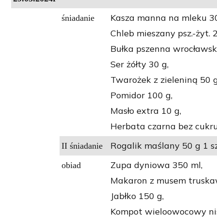
Kasza manna na mleku 30
śniadanie
Chleb mieszany psz.-żyt. 2
Bułka pszenna wrocławsk
Ser żółty 30 g,
Twarożek z zieleniną 50 g
Pomidor 100 g,
Masło extra 10 g,
Herbata czarna bez cukru
Rogalik maślany 50 g 1 sz
II śniadanie
Zupa dyniowa 350 ml,
obiad
Makaron z musem trusk
Jabłko 150 g,
Kompot wieloowocowy nis