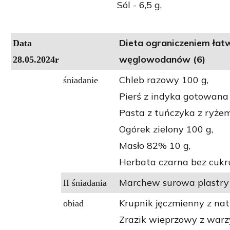
Sól - 6,5 g,
Dieta ograniczeniem łat
Data
węglowodanów (6)
28.05.2024r
Chleb razowy 100 g,
śniadanie
Pierś z indyka gotowana 
Pasta z tuńczyka z ryże
Ogórek zielony 100 g,
Masło 82% 10 g,
Herbata czarna bez cukr
Marchew surowa plastry 
II śniadania
Krupnik jęczmienny z nat
obiad
Zrazik wieprzowy z war