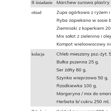
Marchew surowa plastry 
II śniadanie
Zupa ogórkowa z ryżem i
obiad
Ryba zapiekana w sosie 
Ziemniaki z koperkiem 20
Mix sałat z zielenina i ole
Kompot wieloowocowy nis
Chleb mieszany psz.-żyt. 5
kolacja
Bułka pszenna 25 g,
Ser żółty 80 g,
Szynka wieprzowa 50 g,
Rzodkiewka 100 g,
Margaryna / mix do smar
Herbata b/ cukru 250 ml,