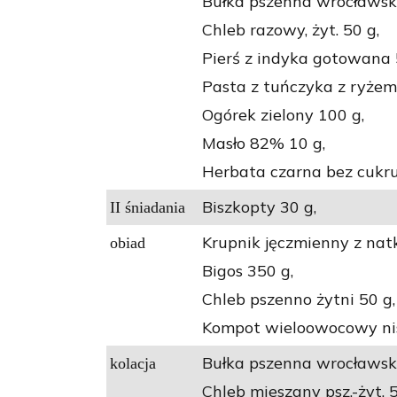
Bułka pszenna wrocławsk
Chleb razowy, żyt. 50 g,
Pierś z indyka gotowana 
Pasta z tuńczyka z ryżem
Ogórek zielony 100 g,
Masło 82% 10 g,
Herbata czarna bez cukru
Biszkopty 30 g,
II śniadania
Krupnik jęczmienny z natk
obiad
Bigos 350 g,
Chleb pszenno żytni 50 g,
Kompot wieloowocowy nis
Bułka pszenna wrocławsk
kolacja
Chleb mieszany psz.-żyt. 5