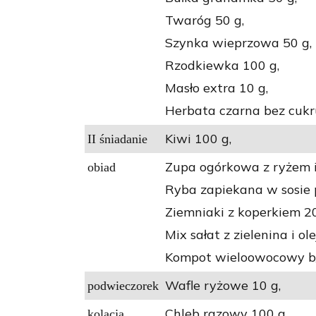
Twaróg 50 g,
Szynka wieprzowa 50 g,
Rzodkiewka 100 g,
Masło extra 10 g,
Herbata czarna bez cukr
Kiwi 100 g,
II śniadanie
Zupa ogórkowa z ryżem i
obiad
Ryba zapiekana w sosie 
Ziemniaki z koperkiem 20
Mix sałat z zielenina i ol
Kompot wieloowocowy b/
Wafle ryżowe 10 g,
podwieczorek
Chleb razowy 100 g,
kolacja