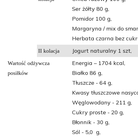
Ser żółty 80 g,
Pomidor 100 g,
Margaryna / mix do smar
Herbata czarna bez cukr
Jogurt naturalny 1 szt,
II kolacja
Energia – 1704
kcal,
Wartość odżywcza
Białko 86
g,
posiłków
Tłuszcze - 64
g,
Kwasy tłuszczowe nasyco
Węglowodany - 211
g,
Cukry proste - 20
g,
Błonnik - 30 g,
Sól - 5,0
g,