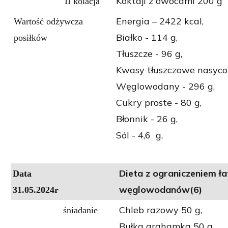
Koktajl z owocami 200 g
II kolacja
Energia – 2422 kcal,
Wartość odżywcza
Białko - 114 g,
posiłków
Tłuszcze - 96 g,
Kwasy tłuszczowe nasycon
Węglowodany - 296 g,
Cukry proste - 80 g,
Błonnik - 26 g,
Sól - 4,6 g,
Dieta z ograniczeniem ł
Data
węglowodanów(6)
31
.05.2024r
Chleb razowy 50 g,
śniadanie
Bułka grahamka 50 g,