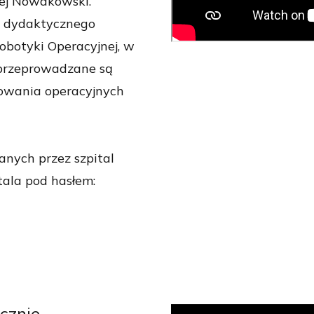
zej Nowakowski.
a dydaktycznego
obotyki Operacyjnej, w
przeprowadzane są
sowania operacyjnych
nych przez szpital
tala pod hasłem:
cznie