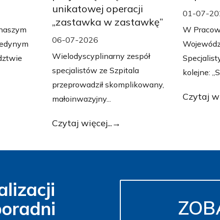
unikatowej operacji
01-07-20
„zastawka w zastawkę”
w naszym
W Pracow
06-07-2026
 jedynym
Wojewódzk
Wielodyscyplinarny zespół
dztwie
Specjalis
specjalistów ze Szpitala
kolejne: „S
przeprowadził skomplikowany,
Czytaj wi
małoinwazyjny...
Czytaj więcej...
lizacji
ZOB
poradni