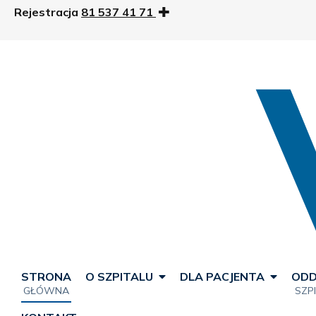
Rejestracja
81 537 41 71
STRONA
O SZPITALU
DLA PACJENTA
ODD
GŁÓWNA
SZP