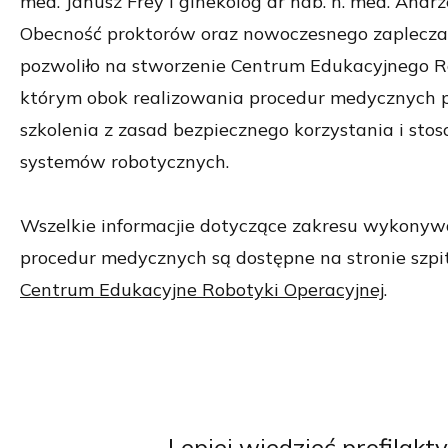
med. Janusz Frey i ginekolog dr hab. n. med. Andr
Obecność proktorów oraz nowoczesnego zaplecz
pozwoliło na stworzenie Centrum Edukacyjnego R
którym obok realizowania procedur medycznych 
szkolenia z zasad bezpiecznego korzystania i sto
systemów robotycznych.
Wszelkie informacjie dotyczące zakresu wykonywa
procedur medycznych są dostępne na stronie szpi
Centrum Edukacyjne Robotyki Operacyjnej
.
Lepiej
wiedzieć profilakty