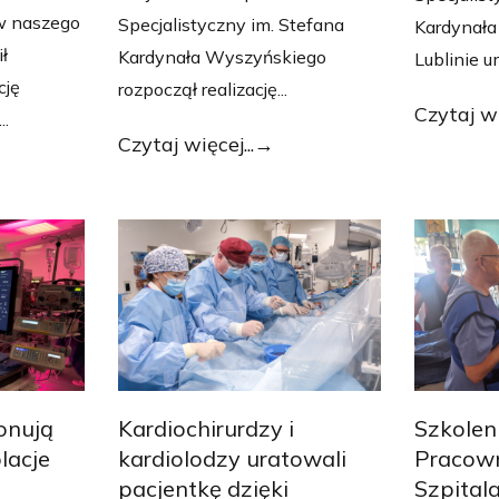
w naszego
Specjalistyczny im. Stefana
Kardynał
ł
Kardynała Wyszyńskiego
Lublinie u
cję
rozpoczął realizację...
Czytaj wi
..
Czytaj więcej...
onują
Kardiochirurdzy i
Szkolen
lacje
kardiolodzy uratowali
Pracown
pacjentkę dzięki
Szpital