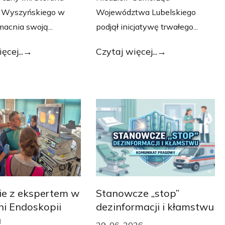
a Wyszyńskiego w
Województwa Lubelskiego
macnia swoją...
podjął inicjatywę trwałego...
ęcej...
Czytaj więcej...
ie z ekspertem w
Stanowcze „stop”
i Endoskopii
dezinformacji i kłamstwu
a
29-06-2026