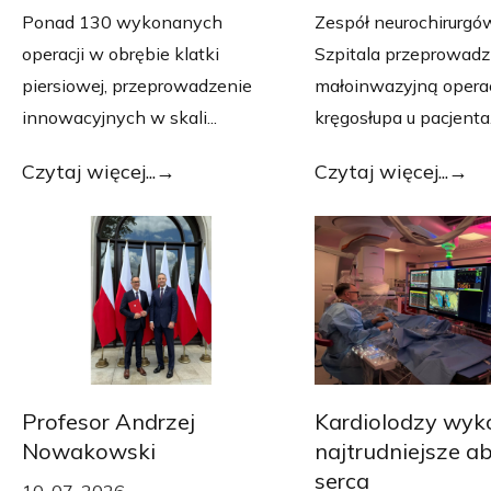
Ponad 130 wykonanych
Zespół neurochirurgó
operacji w obrębie klatki
Szpitala przeprowadzi
piersiowej, przeprowadzenie
małoinwazyjną opera
innowacyjnych w skali...
kręgosłupa u pacjenta.
Czytaj więcej...
Czytaj więcej...
Profesor Andrzej
Kardiolodzy wyk
Nowakowski
najtrudniejsze ab
serca
10-07-2026