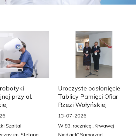
robotyki
Uroczyste odsłonięcie
nej przy al.
Tablicy Pamięci Ofiar
iej
Rzezi Wołyńskiej
26
13-07-2026
i Szpital
W 83. rocznicę „Krwawej
yczny im. Stefana
Niedzieli” Samorząd