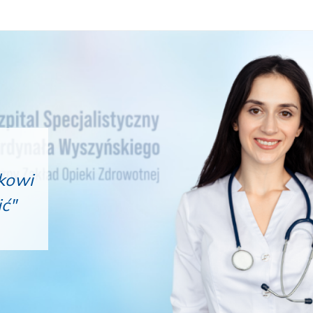
kowi
ić"