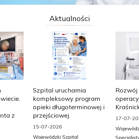
Aktualności
h
Szpital uruchamia
Rozwój 
wiecie.
kompleksowy program
operacyj
opieki długoterminowej i
Kraśnick
nta z
przejściowej
17-07-20
15-07-2026
Wojewódzk
Wojewódzki Szpital
Specjalist