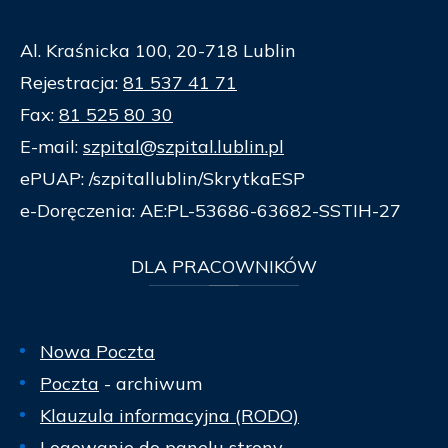
Al. Kraśnicka 100, 20-718 Lublin
Rejestracja:
81 537 41 71
Fax:
81 525 80 30
E-mail:
szpital@szpital.lublin.pl
ePUAP: /szpitallublin/SkrytkaESP
e-Doręczenia: AE:PL-53686-63682-SSTIH-27
DLA
PRACOWNIKÓW
Nowa Poczta
Poczta
- archiwum
Klauzula informacyjna (RODO)
Logowanie do panelu strony