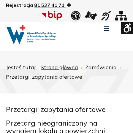
Rejestracja
81 537 41 71
US
Widok
Widok
Wysoki
Wysoki
Wysoki
standardowy
nocny
kontrast
kontrast
kontrast
tryb
tryb
tryb
Pomniejszony
Powiększony
Zwiększ
Standarowy
czarno
czarno
żółto
rozmiar
rozmiar
odstępy
rozmiar
-
-
-
czcionki
czcionki
pomiędzy
czcionki
biały
żółty
czarny
Zamkni
literami
Jesteś tutaj:
Strona główna
Zamówienia
ustawi
Przetargi, zapytania ofertowe
WCAG
Przetargi, zapytania ofertowe
Przetarg nieograniczony na
wynajem lokalu o powierzchni