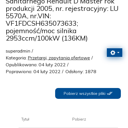
Sanitarnego Renault D Master rok
produkcji 2005, nr. rejestracyjny: LU
5570A, nr.VIN:
VF1FDCSH635073633;
pojemność/moc silnika
2953ccm/100kW (136KM)
superadmin
Kategoria:
Przetargi, zapytania ofertowe
Opublikowano: 04 luty 2022
Poprawiono: 04 luty 2022
Odsłony: 1878
Pobierz wszystkie pliki
Tytuł
Pobierz