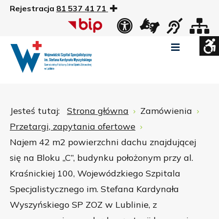
Rejestracja
81 537 41 71
US
Widok
Widok
Wysoki
Wysoki
Wysoki
standardowy
nocny
kontrast
kontrast
kontrast
tryb
tryb
tryb
Pomniejszony
Powiększony
Zwiększ
Standarowy
czarno
czarno
żółto
rozmiar
rozmiar
odstępy
rozmiar
-
-
-
czcionki
czcionki
pomiędzy
czcionki
biały
żółty
czarny
Zamkni
literami
Jesteś tutaj:
Strona główna
Zamówienia
ustawi
Przetargi, zapytania ofertowe
WCAG
Najem 42 m2 powierzchni dachu znajdującej
się na Bloku „C”, budynku położonym przy al.
Kraśnickiej 100, Wojewódzkiego Szpitala
Specjalistycznego im. Stefana Kardynała
Wyszyńskiego SP ZOZ w Lublinie, z