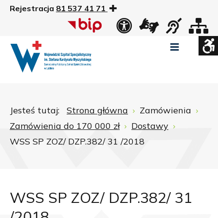
Rejestracja
81 537 41 71
US
Widok
Widok
Wysoki
Wysoki
Wysoki
standardowy
nocny
kontrast
kontrast
kontrast
tryb
tryb
tryb
Pomniejszony
Powiększony
Zwiększ
Standarowy
czarno
czarno
żółto
rozmiar
rozmiar
odstępy
rozmiar
-
-
-
czcionki
czcionki
pomiędzy
czcionki
biały
żółty
czarny
Zamkni
literami
Jesteś tutaj:
Strona główna
Zamówienia
ustawi
Zamówienia do 170 000 zł
Dostawy
WCAG
WSS SP ZOZ/ DZP.382/ 31 /2018
WSS SP ZOZ/ DZP.382/ 31
/2018