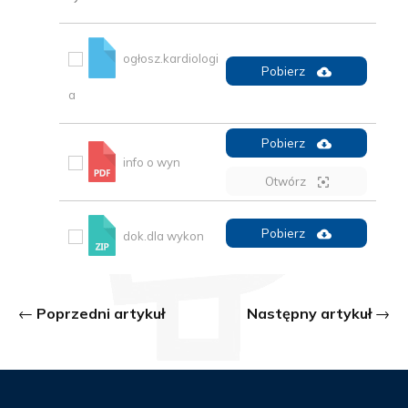
ogłosz.kardiologi
Pobierz
a
Pobierz
info o wyn
Otwórz
Pobierz
dok.dla wykon
Poprzedni artykuł
Następny artykuł