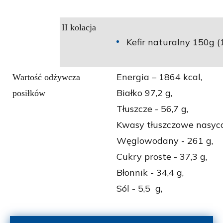
II kolacja
Kefir naturalny 150g (1
Energia – 1864
kcal,
Wartość odżywcza
Białko 97,2
g,
posiłków
Tłuszcze - 56,7
g,
Kwasy tłuszczowe nasyco
Węglowodany - 261
g,
Cukry proste - 37,3
g,
Błonnik - 34,4 g,
Sól - 5,5
g,