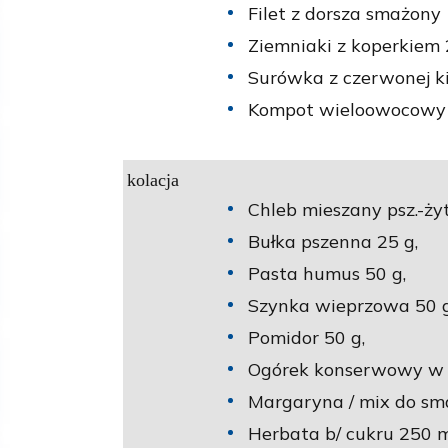
Filet z dorsza smażony 
Ziemniaki z koperkiem 
Surówka z czerwonej ki
Kompot wieloowocowy n
kolacja
Chleb mieszany psz.-żyt
Bułka pszenna 25 g,
Pasta humus 50 g,
Szynka wieprzowa 50 g
Pomidor 50 g,
Ogórek konserwowy w p
Margaryna / mix do sm
Herbata b/ cukru 250 m