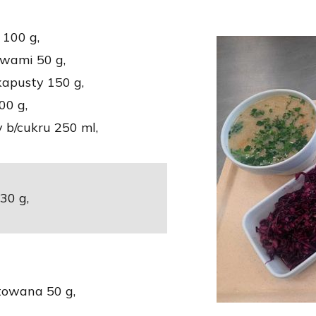
 100 g,
ywami 50 g,
apusty 150 g,
00 g,
b/cukru 250 ml,
30 g,
towana 50 g,