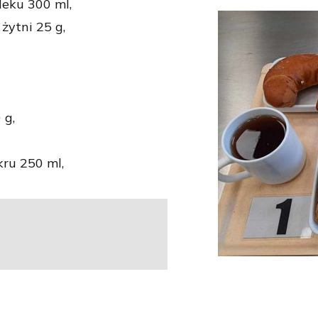
leku 300 ml,
żytni 25 g,
 g,
ru 250 ml,