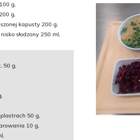
100 g,
200 g,
szonej kapusty 200 g,
isko słodzony 250 ml,
. 50 g,
,
lastrach 50 g,
arowania 10 g,
l,