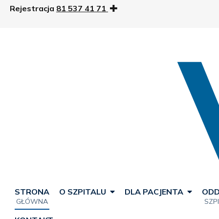
Rejestracja
81 537 41 71
STRONA
O SZPITALU
DLA PACJENTA
ODD
GŁÓWNA
SZP