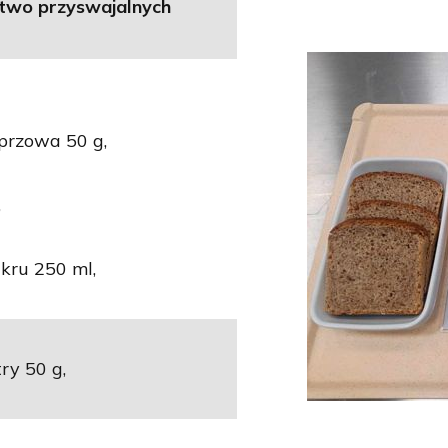
atwo przyswajalnych
przowa 50 g,
,
kru 250 ml,
ry 50 g,