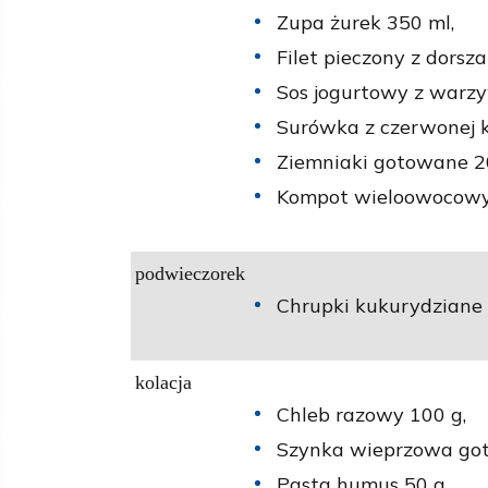
Zupa żurek 350 ml,
Filet pieczony z dorsza
Sos jogurtowy z warz
Surówka z czerwonej k
Ziemniaki gotowane 2
Kompot wieloowocowy 
podwieczorek
Chrupki kukurydziane 
kolacja
Chleb razowy 100 g,
Szynka wieprzowa go
Pasta humus 50 g,