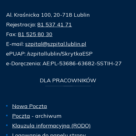
Al. Kraśnicka 100, 20-718 Lublin
Rejestracja:
81 537 41 71
Fax:
81 525 80 30
E-mail:
szpital@szpital.lublin.pl
ePUAP: /szpitallublin/SkrytkaESP
e-Doręczenia: AE:PL-53686-63682-SSTIH-27
DLA
PRACOWNIKÓW
Nowa Poczta
Poczta
- archiwum
Klauzula informacyjna (RODO)
Logowanie do panelu strony