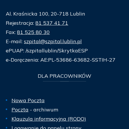
Al. Kraśnicka 100, 20-718 Lublin
Rejestracja:
81 537 41 71
Fax:
81 525 80 30
E-mail:
szpital@szpital.lublin.pl
ePUAP: /szpitallublin/SkrytkaESP
e-Doręczenia: AE:PL-53686-63682-SSTIH-27
DLA
PRACOWNIKÓW
Nowa Poczta
Poczta
- archiwum
Klauzula informacyjna (RODO)
Logowanie do panelu strony