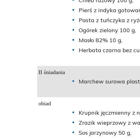
Chleb razowy 100 g,
Pierś z indyka gotowa
Pasta z tuńczyka z ry
Ogórek zielony 100 g,
Masło 82% 10 g,
Herbata czarna bez cu
II śniadania
Marchew surowa plastr
obiad
Krupnik jęczmienny z n
Zrazik wieprzowy z w
Sos jarzynowy 50 g,