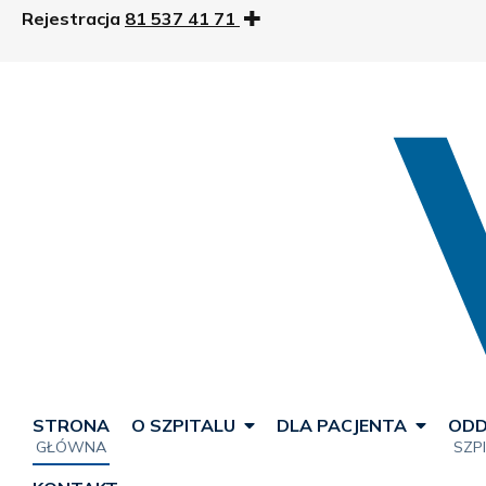
Rejestracja
81 537 41 71
STRONA
O SZPITALU
DLA PACJENTA
ODD
GŁÓWNA
SZP