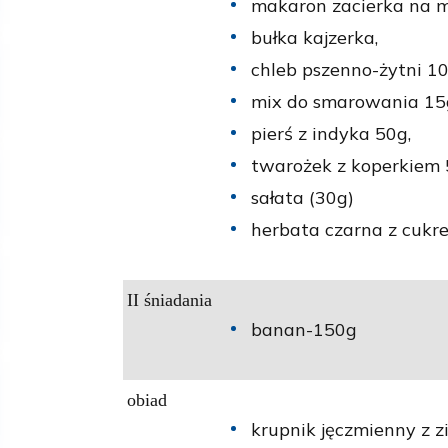
makaron zacierka na m
bułka kajzerka,
chleb pszenno-żytni 10
mix do smarowania 15
pierś z indyka 50g,
twarożek z koperkiem 
sałata (30g)
herbata czarna z cuk
II śniadania
banan-150g
obiad
krupnik jęczmienny z z