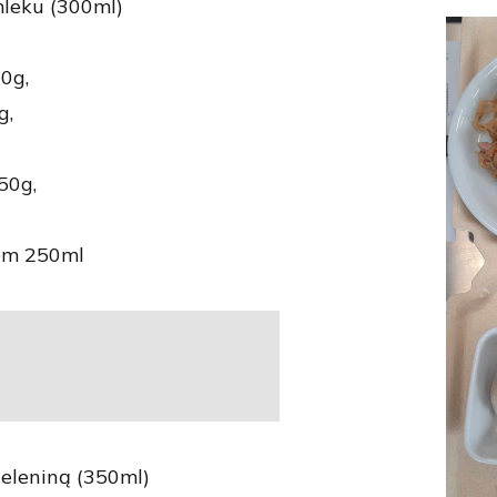
leku (300ml)
0g,
g,
50g,
rem 250ml
ieleniną (350ml)