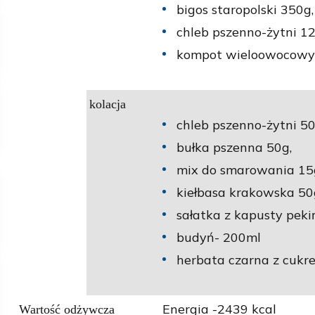
bigos staropolski 350g,
chleb pszenno-żytni 1
kompot wieloowocowy
kolacja
chleb pszenno-żytni 50
bułka pszenna 50g,
mix do smarowania 15
kiełbasa krakowska 50
sałatka z kapusty peki
budyń- 200ml
herbata czarna z cuk
Energia -2439 kcal
Wartość odżywcza