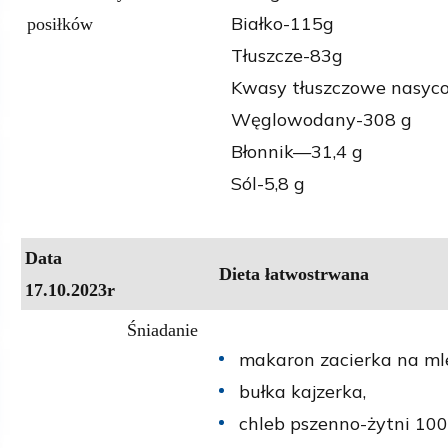
Białko-115g
posiłków
Tłuszcze-83g
Kwasy tłuszczowe nasyco
Węglowodany-308 g
Błonnik—31,4 g
Sól-5,8 g
Data
Dieta łatwostrwana
17.10.2023r
Śniadanie
makaron zacierka na ml
bułka kajzerka,
chleb pszenno-żytni 100