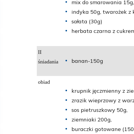
mix do smarowania 15g, 
indyka 50g, twarożek z 
sałata (30g)
herbata czarna z cukre
II
banan-150g
śniadania
obiad
krupnik jęczmienny z zi
zrazik wieprzowy z war
sos pietruszkowy 50g,
ziemniaki 200g,
buraczki gotowane (150