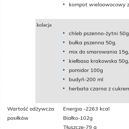
kompot wieloowocowy 
kolacja
chleb pszenno-żytni 50g
bułka pszenna 50g,
mix do smarowania 15g,
kiełbasa krakowska 50g,
pomidor 100g
budyń-200 ml
herbata czarna z cukre
Wartość odżywcza
Energia -2263 kcal
posiłków
Białko-102g
Tłuszcze-79 g