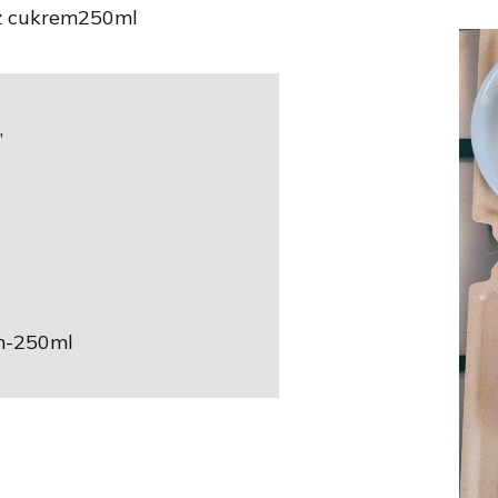
z cukrem250ml
,
m-250ml