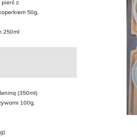
pierś z
koperkiem 50g,
m 250ml
eleniną (350ml)
zywami 100g,
g)