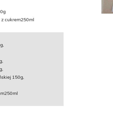
20g
 z cukrem250ml
g,
g,
g,
ńskiej 150g,
rem250ml