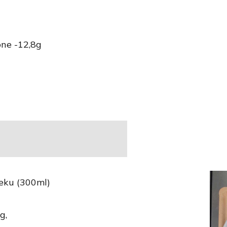
ne -12,8g
eku (300ml)
g,