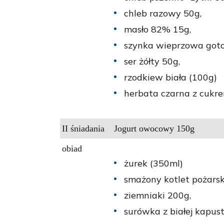
chleb razowy 50g,
masło 82% 15g,
szynka wieprzowa got
ser żółty 50g,
rzodkiew biała (100g)
herbata czarna z cukr
II śniadania
Jogurt owocowy 150g
obiad
żurek (350ml)
smażony kotlet pożarsk
ziemniaki 200g,
surówka z białej kapus