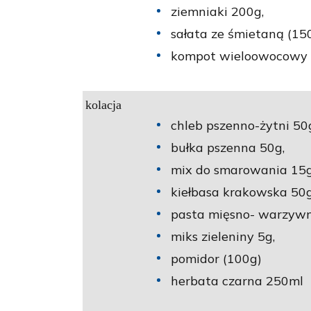
ziemniaki 200g,
sałata ze śmietaną (150
kompot wieloowocowy z
kolacja
chleb pszenno-żytni 50
bułka pszenna 50g,
mix do smarowania 15g
kiełbasa krakowska 50g
pasta mięsno- warzywn
miks zieleniny 5g,
pomidor (100g)
herbata czarna 250ml