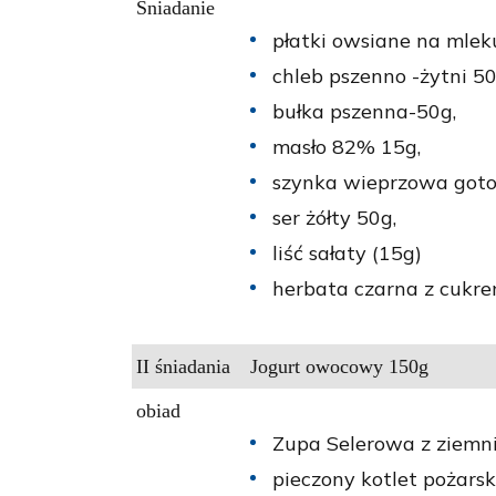
Śniadanie
płatki owsiane na mlek
chleb pszenno -żytni 5
bułka pszenna-50g,
masło 82% 15g,
szynka wieprzowa got
ser żółty 50g,
liść sałaty (15g)
herbata czarna z cukr
II śniadania
Jogurt owocowy 150g
obiad
Zupa Selerowa z ziemn
pieczony kotlet pożarsk