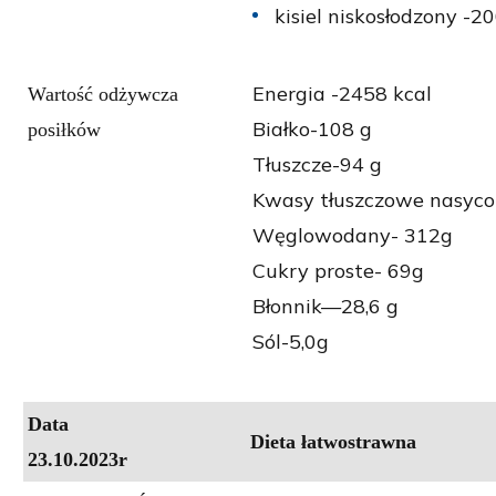
kisiel niskosłodzony -2
Energia -2458 kcal
Wartość odżywcza
Białko-108 g
posiłków
Tłuszcze-94 g
Kwasy tłuszczowe nasyco
Węglowodany- 312g
Cukry proste- 69g
Błonnik—28,6 g
Sól-5,0g
Data
Dieta łatwostrawna
23.10.2023r