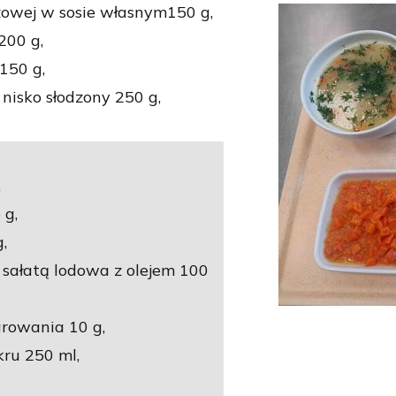
zowej w sosie własnym150 g,
200 g,
150 g,
isko słodzony 250 g,
,
 g,
,
sałatą lodowa z olejem 100
rowania 10 g,
ru 250 ml,