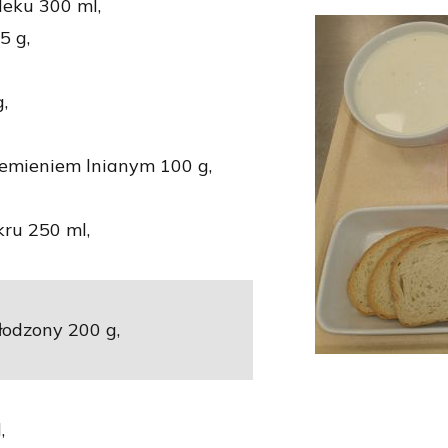
leku 300 ml,
5 g,
,
iemieniem lnianym 100 g,
ru 250 ml,
łodzony 200 g,
,