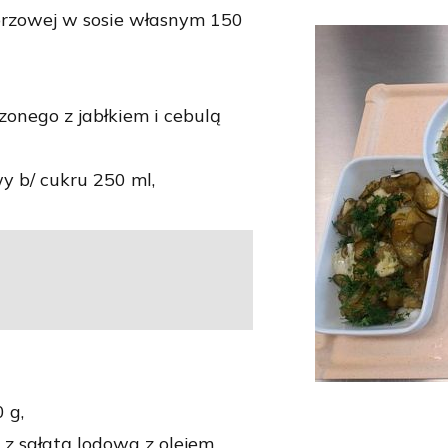
przowej w sosie własnym 150
zonego z jabłkiem i cebulą
 b/ cukru 250 ml,
 g,
z sałatą lodowa z olejem