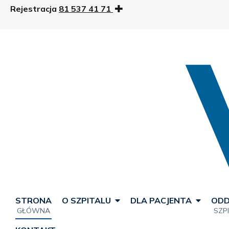
Rejestracja
81 537 41 71
STRONA
O SZPITALU
DLA PACJENTA
ODD
GŁÓWNA
SZP