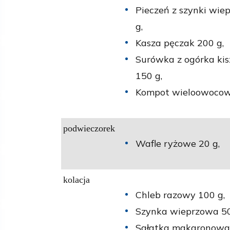
Pieczeń z szynki wie
g,
Kasza pęczak 200 g,
Surówka z ogórka kis
150 g,
Kompot wieloowocowy
podwieczorek
Wafle ryżowe 20 g,
kolacja
Chleb razowy 100 g,
Szynka wieprzowa 50
Sałatka makaronowa 