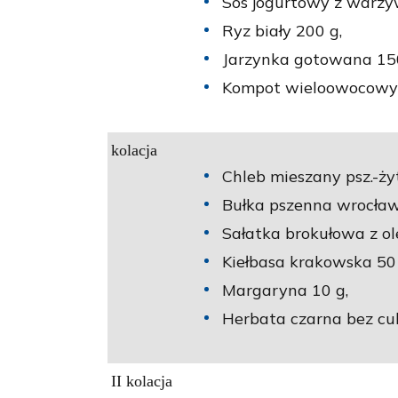
Sos jogurtowy z warzy
Ryz biały 200 g,
Jarzynka gotowana 150
Kompot wieloowocowy n
kolacja
Chleb mieszany psz.-żyt
Bułka pszenna wrocław
Sałatka brokułowa z ol
Kiełbasa krakowska 50 
Margaryna 10 g,
Herbata czarna bez cu
II kolacja