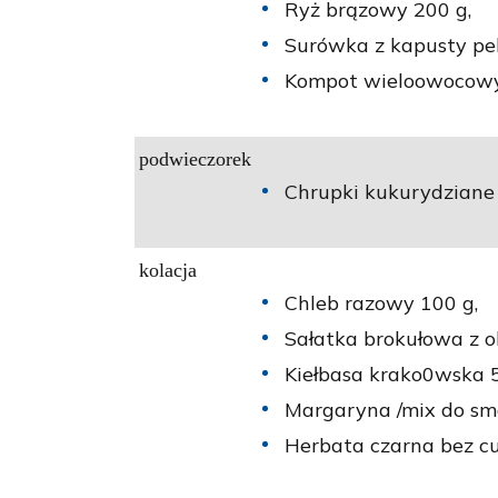
Ryż brązowy 200 g,
Surówka z kapusty pek
Kompot wieloowocowy 
podwieczorek
Chrupki kukurydziane 
kolacja
Chleb razowy 100 g,
Sałatka brokułowa z o
Kiełbasa krako0wska 5
Margaryna /mix do sm
Herbata czarna bez cu