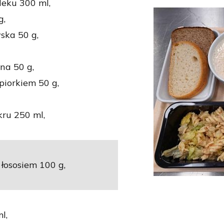
leku 300 ml,
g,
ska 50 g,
na 50 g,
piorkiem 50 g,
ru 250 ml,
łososiem 100 g,
l,