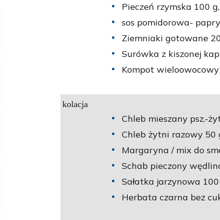
Pieczeń rzymska 100 g,
sos pomidorowa- papry
Ziemniaki gotowane 20
Surówka z kiszonej kap
Kompot wieloowocowy n
kolacja
Chleb mieszany psz.-żyt
Chleb żytni razowy 50 
Margaryna / mix do sm
Schab pieczony wędlina
Sałatka jarzynowa 100 
Herbata czarna bez cuk