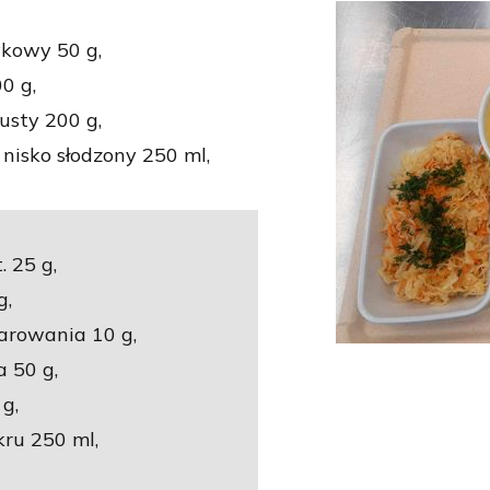
kowy 50 g,
0 g,
usty 200 g,
isko słodzony 250 ml,
. 25 g,
g,
arowania 10 g,
 50 g,
g,
ru 250 ml,