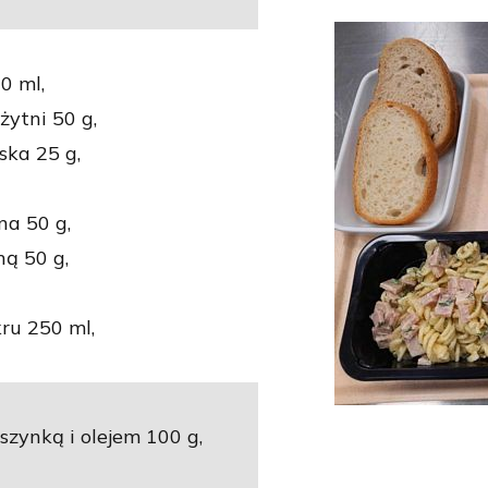
0 ml,
żytni 50 g,
ska 25 g,
na 50 g,
ną 50 g,
ru 250 ml,
zynką i olejem 100 g,