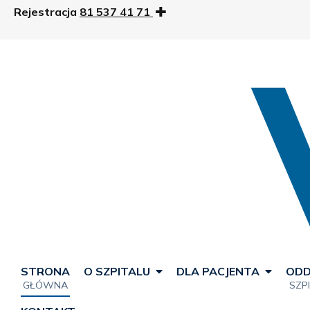
Rejestracja
81 537 41 71
STRONA
O SZPITALU
DLA PACJENTA
ODD
GŁÓWNA
SZP