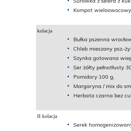
Surówka z selera z kuk
Kompot wieloowocowy n
kolacja
Bułka pszenna wrocław
Chleb mieszany psz.-żyt
Szynka gotowana wiep
Ser żółty pełnotłusty 30
Pomidory 100 g,
Margaryna / mix do sm
Herbata czarna bez cu
II kolacja
Serek homogenizowany