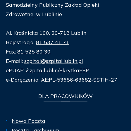
Samodzielny Publiczny Zakład Opieki
Zdrowotnej w Lublinie
Al. Kraśnicka 100, 20-718 Lublin
Rejestracja:
81 537 41 71
Fax:
81 525 80 30
E-mail:
szpital@szpital.lublin.pl
ePUAP: /szpitallublin/SkrytkaESP
e-Doręczenia: AE:PL-53686-63682-SSTIH-27
DLA
PRACOWNIKÓW
Nowa Poczta
Poczta
- archiwum