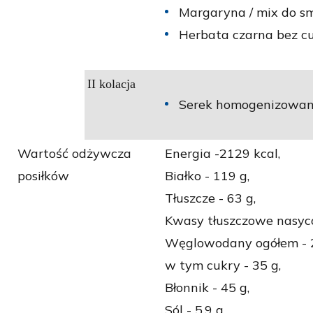
Margaryna / mix do s
Herbata czarna bez cu
II kolacja
Serek homogenizowany
Wartość odżywcza
Energia -2129 kcal,
posiłków
Białko - 119 g,
Tłuszcze - 63 g,
Kwasy tłuszczowe nasyco
Węglowodany ogółem - 2
w tym cukry - 35 g,
Błonnik - 45 g,
Sól - 5,9 g,