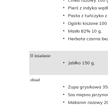
Chleb razowy 100 g
Pierś z indyka wędl
Pasta z tuńczyka z
Ogórki kiszone 100 
Masło 82% 10 g,
Herbata czarna bez
II śniadanie
Jabłko 150 g,
obiad
Zupa grysikowa 35
Sos mięsno jarzyno
Makaron razowy 20