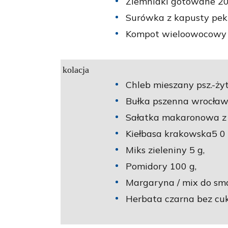
Ziemniaki gotowane 20
Surówka z kapusty peki
Kompot wieloowocowy n
kolacja
Chleb mieszany psz.-żyt
Bułka pszenna wrocław
Sałatka makaronowa z 
Kiełbasa krakowska5 0 
Miks zieleniny 5 g,
Pomidory 100 g,
Margaryna / mix do sm
Herbata czarna bez cuk