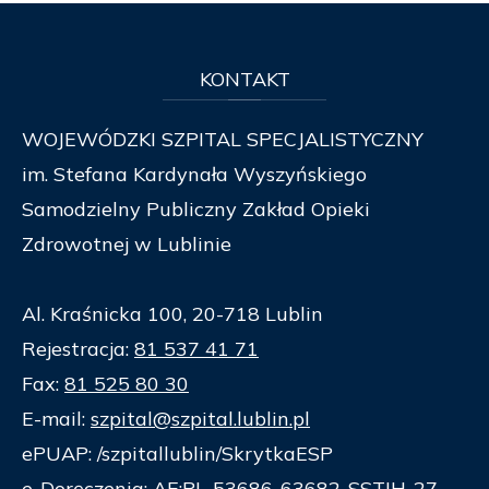
KONTAKT
WOJEWÓDZKI SZPITAL SPECJALISTYCZNY
im. Stefana Kardynała Wyszyńskiego
Samodzielny Publiczny Zakład Opieki
Zdrowotnej w Lublinie
Al. Kraśnicka 100, 20-718 Lublin
Rejestracja:
81 537 41 71
Fax:
81 525 80 30
E-mail:
szpital@szpital.lublin.pl
ePUAP: /szpitallublin/SkrytkaESP
e-Doręczenia: AE:PL-53686-63682-SSTIH-27